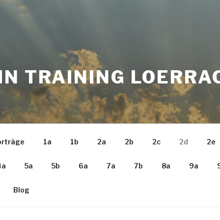
IN TRAINING LOERRA
orträge
1a
1b
2a
2b
2c
2d
2e
4a
5a
5b
6a
7a
7b
8a
9a
Blog