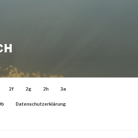
CH
2f
2g
2h
3a
9b
Datenschutzerklärung