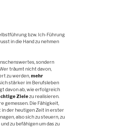
elbstführung bzw. Ich-Führung
wusst in die Hand zu nehmen
wünschenswertes, sondern
 Wer träumt nicht davon,
ert zu werden,
mehr
ich stärker im Berufsleben
gt davon ab, wie erfolgreich
chtige Ziele
zu realisieren.
re gemessen. Die Fähigkeit,
 in der heutigen Zeit in erster
anagen, also sich zu steuern, zu
n und zu befähigen um das zu