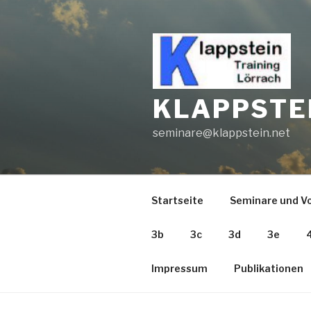
Zum
Inhalt
springen
KLAPPSTE
seminare@klappstein.net
Startseite
Seminare und V
3b
3c
3d
3e
Impressum
Publikationen