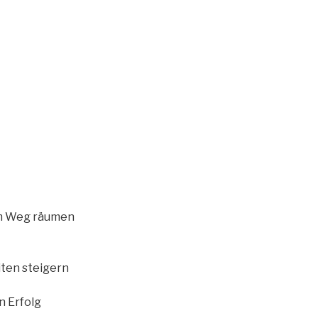
em Weg räumen
ten steigern
n Erfolg